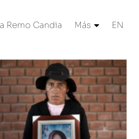
a Remo Candia
Más
EN