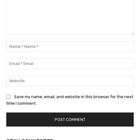
Comment:
Na
Na
Ema
Ema
Web
Save my name, email, and website in this browser for the next
time I comment.