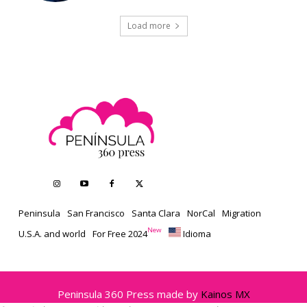
Load more
Peninsula
San Francisco
Santa Clara
NorCal
Migration
New
U.S.A. and world
For Free 2024
Idioma
Peninsula 360 Press made by
Kainos MX