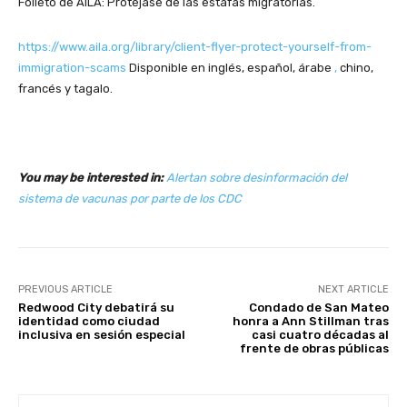
Folleto de AILA: Protéjase de las estafas migratorias.
https://www.aila.org/library/client-flyer-protect-yourself-from-
immigration-scams
Disponible en inglés, español, árabe
,
chino,
francés y tagalo.
You may be interested in:
Alertan sobre desinformación del
sistema de vacunas por parte de los CDC
PREVIOUS ARTICLE
NEXT ARTICLE
Redwood City debatirá su
Condado de San Mateo
identidad como ciudad
honra a Ann Stillman tras
inclusiva en sesión especial
casi cuatro décadas al
frente de obras públicas