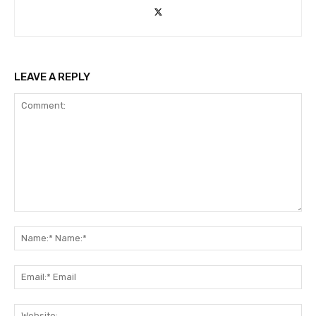
LEAVE A REPLY
Comment:
Na
Na
Ema
Ema
Web