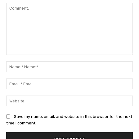
Comment:
Na
Na
Ema
Ema
Web
Save my name, email, and website in this browser for the next
time I comment.