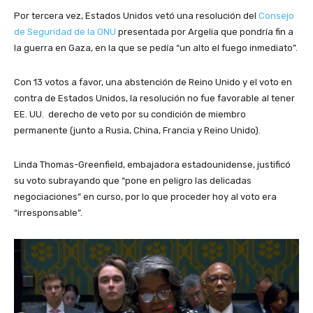
r
Por tercera vez, Estados Unidos vetó una resolución del
Consejo
o
de Seguridad de la ONU
presentada por Argelia que pondría fin a
d
la guerra en Gaza, en la que se pedía “un alto el fuego inmediato”.
u
c
t
Con 13 votos a favor, una abstención de Reino Unido y el voto en
o
contra de Estados Unidos, la resolución no fue favorable al tener
r
EE. UU. derecho de veto por su condición de miembro
d
permanente (junto a Rusia, China, Francia y Reino Unido).
e
a
Linda Thomas-Greenfield, embajadora estadounidense, justificó
u
su voto subrayando que “pone en peligro las delicadas
d
negociaciones” en curso, por lo que proceder hoy al voto era
i
“irresponsable”.
o