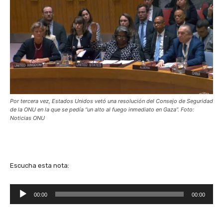
Por tercera vez, Estados Unidos vetó una resolución del Consejo de Seguridad
de la ONU en la que se pedía “un alto al fuego inmediato en Gaza”. Foto:
Noticias ONU
Escucha esta nota:
R
00:00
00:00
e
p