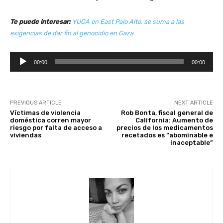
Te puede interesar:
YUCA en East Palo Alto, se suma a las
exigencias de dar fin al genocidio en Gaza
R
00:00
00:00
e
p
r
o
PREVIOUS ARTICLE
NEXT ARTICLE
Víctimas de violencia
Rob Bonta, fiscal general de
d
doméstica corren mayor
California: Aumento de
u
riesgo por falta de acceso a
precios de los medicamentos
viviendas
recetados es “abominable e
c
inaceptable”
t
o
r
d
e
a
u