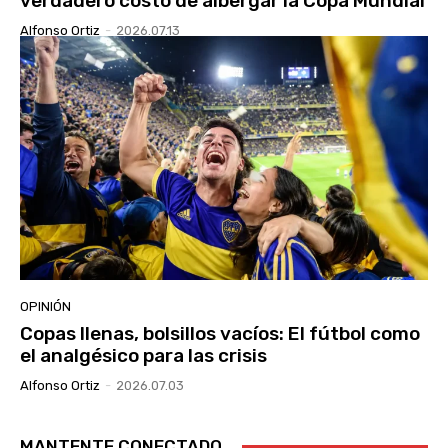
verdadero costo de albergar la Copa Mundial
Alfonso Ortiz
-
2026.07.13
OPINIÓN
Copas llenas, bolsillos vacíos: El fútbol como
el analgésico para las crisis
Alfonso Ortiz
-
2026.07.03
MANTENTE CONECTADO