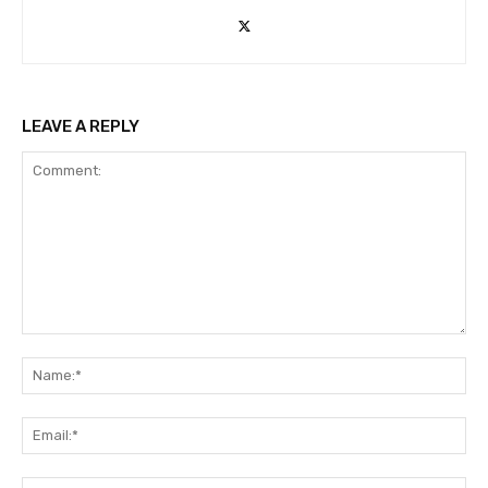
LEAVE A REPLY
Comment:
Na
Ema
Web