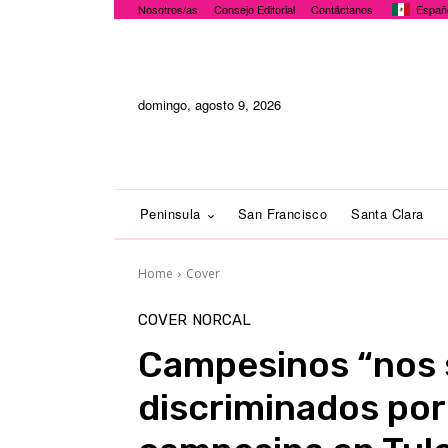
Nosotros/as
Consejo Editorial
Contáctanos
Españ
domingo, agosto 9, 2026
Peninsula
San Francisco
Santa Clara
Home
Cover
COVER
NORCAL
Campesinos “nos 
discriminados por