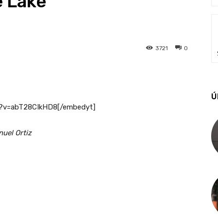
e Lake
3721
0
Ú
h?v=abT28CIkHD8[/embedyt]
nuel Ortiz