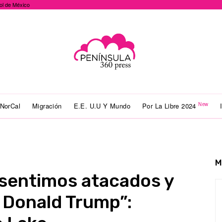
ol de México
New
NorCal
Migración
E.E. U.U Y Mundo
Por La Libre 2024
M
sentimos atacados y
 Donald Trump”: