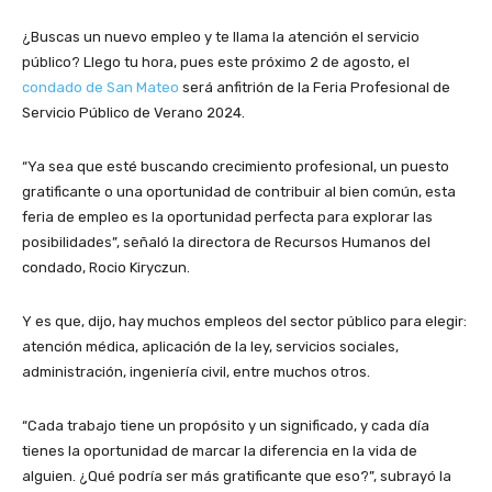
r
¿Buscas un nuevo empleo y te llama la atención el servicio
o
público? Llego tu hora, pues este próximo 2 de agosto, el
d
condado de San Mateo
será anfitrión de la Feria Profesional de
u
Servicio Público de Verano 2024.
c
t
o
“Ya sea que esté buscando crecimiento profesional, un puesto
r
gratificante o una oportunidad de contribuir al bien común, esta
d
feria de empleo es la oportunidad perfecta para explorar las
e
posibilidades”, señaló la directora de Recursos Humanos del
a
condado, Rocio Kiryczun.
u
d
Y es que, dijo, hay muchos empleos del sector público para elegir:
i
atención médica, aplicación de la ley, servicios sociales,
o
administración, ingeniería civil, entre muchos otros.
“Cada trabajo tiene un propósito y un significado, y cada día
tienes la oportunidad de marcar la diferencia en la vida de
alguien. ¿Qué podría ser más gratificante que eso?”, subrayó la