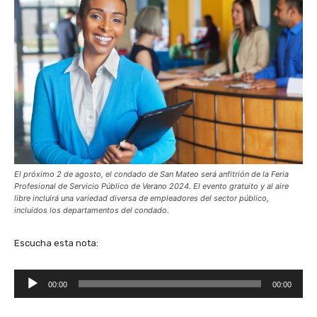
El próximo 2 de agosto, el condado de San Mateo será anfitrión de la Feria
Profesional de Servicio Público de Verano 2024.
El evento gratuito y al aire
libre incluirá una variedad diversa de empleadores del sector público,
incluidos los departamentos del condado.
Escucha esta nota:
R
00:00
00:00
e
p