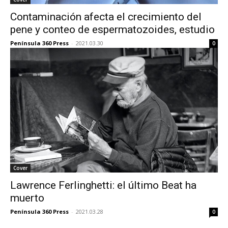
Contaminación afecta el crecimiento del
pene y conteo de espermatozoides, estudio
Península 360 Press
-
2021.03.30
0
Cover
Lawrence Ferlinghetti: el último Beat ha
muerto
Península 360 Press
-
2021.03.28
0