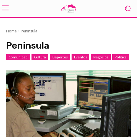
Home
Peninsula
Peninsula
Comunidad
Cultura
Deportes
Eventos
Negocios
Política