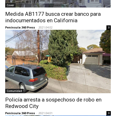
Cover
Medida AB1177 busca crear banco para
indocumentados en California
Península 360 Press
-
2021.04.02
0
Comunidad
Policía arresta a sospechoso de robo en
Redwood City
Península 360 Press
-
2021.04.01
0