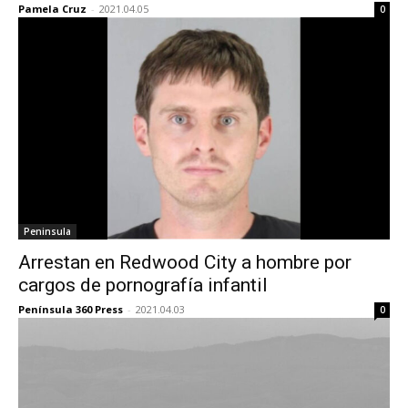
Pamela Cruz
-
2021.04.05
0
Peninsula
Arrestan en Redwood City a hombre por
cargos de pornografía infantil
Península 360 Press
-
2021.04.03
0