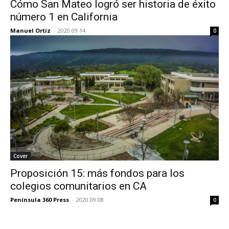
Cómo San Mateo logró ser historia de éxito
número 1 en California
Manuel Ortiz
-
2020.09.14
0
Cover
Proposición 15: más fondos para los
colegios comunitarios en CA
Península 360 Press
-
2020.09.08
0