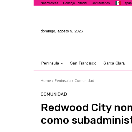
Nosotros/as
Consejo Editorial
Contáctanos
Españ
domingo, agosto 9, 2026
Peninsula
San Francisco
Santa Clara
Home
Peninsula
Comunidad
COMUNIDAD
Redwood City nom
como subadminist