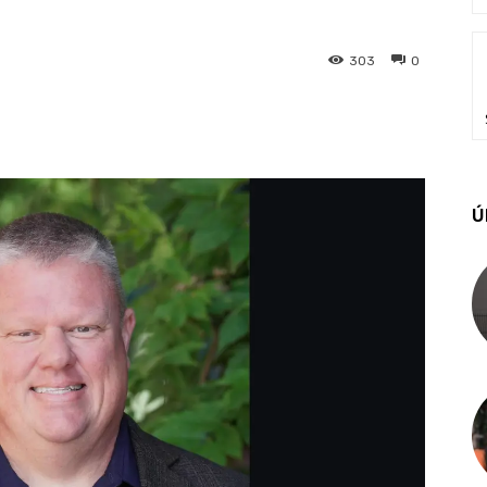
303
0
Ú