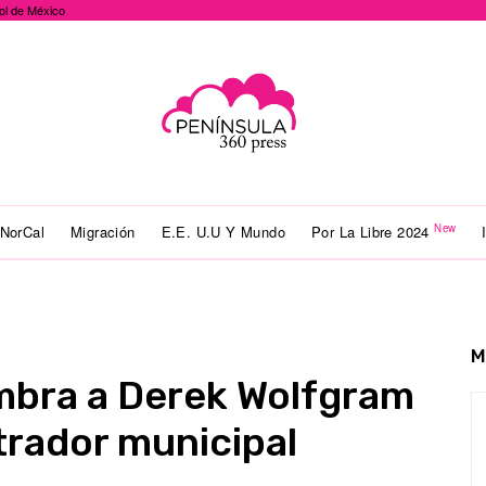
ol de México
New
NorCal
Migración
E.E. U.U Y Mundo
Por La Libre 2024
M
bra a Derek Wolfgram
rador municipal