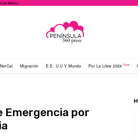
ol de México
New
NorCal
Migración
E.E. U.U Y Mundo
Por La Libre 2024
M
e Emergencia por
ia