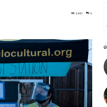
2481
0
Ú