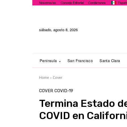
Nosotros/as
Consejo Editorial
Contáctanos
Españ
sábado, agosto 8, 2026
Peninsula
San Francisco
Santa Clara
Home
Cover
COVER
COVID-19
Termina Estado d
COVID en Californ