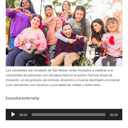
Los residentes del condado de San Mateo están invitados a celebrar a la
comunidad de personas con discapacidad en el quinto Festival Anual de
Inclusión, un día gratuito de comida, diversión y música destinado a conectar
a los asistentes con recursos y proveedores vitales y entre ellos.
Escucha esta nota:
R
00:00
00:00
e
p