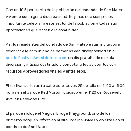
r
Con un 10.3 por ciento de la población del condado de San Mateo
o
viviendo con alguna discapacidad, hoy más que siempre es
d
importante celebrar a este sector de la población y todas sus
u
aportaciones que hacen a la comunidad.
c
t
o
Así, los residentes del condado de San Mateo están invitados a
r
celebrar a la comunidad de personas con discapacidad en el
d
quinto Festival Anual de Inclusión
, un día gratuito de comida,
e
diversión y música destinado a conectar a los asistentes con
a
recursos y proveedores vitales y entre ellos.
u
d
El festival se llevará a cabo este jueves 25 de julio de 11:00 a 15:00
i
horas en el parque Red Morton, ubicado en el 1120 de Roosevelt
o
Ave. en Redwood City.
El parque incluye el Magical Bridge Playground, uno de los
primeros parques infantiles al aire libre inclusivos y abiertos en el
condado de San Mateo.