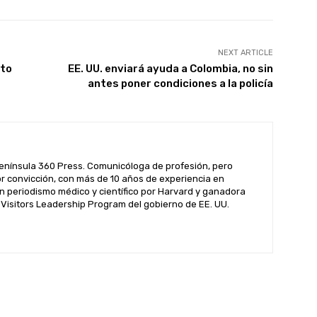
NEXT ARTICLE
rto
EE. UU. enviará ayuda a Colombia, no sin
antes poner condiciones a la policía
enínsula 360 Press. Comunicóloga de profesión, pero
por convicción, con más de 10 años de experiencia en
n periodismo médico y científico por Harvard y ganadora
l Visitors Leadership Program del gobierno de EE. UU.