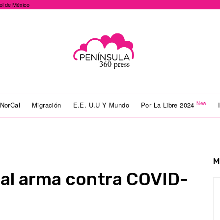
ol de México
New
NorCal
Migración
E.E. U.U Y Mundo
Por La Libre 2024
M
pal arma contra COVID-