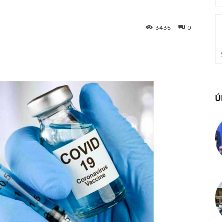
3435
0
Ú