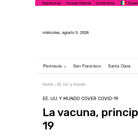
Nosotros/as
Consejo Editorial
Contáctanos
Españ
miércoles, agosto 5, 2026
Peninsula
San Francisco
Santa Clara
Home
EE. UU. y mundo
EE. UU. Y MUNDO
COVER
COVID-19
La vacuna, princi
19