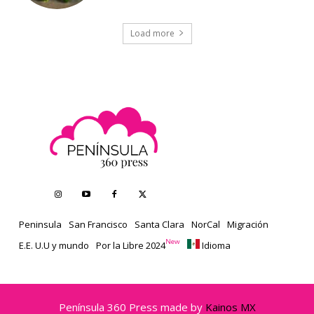
Load more
Peninsula
San Francisco
Santa Clara
NorCal
Migración
New
E.E. U.U y mundo
Por la Libre 2024
Idioma
Península 360 Press made by
Kainos MX