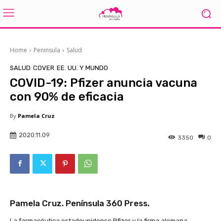
Home
Peninsula
Salud
SALUD
COVER
EE. UU. Y MUNDO
COVID-19: Pfizer anuncia vacuna
con 90% de eficacia
By
Pamela Cruz
2020.11.09
3350
0
Pamela Cruz. Península 360 Press.
La farmacéutica estadounidense Pfizer y la firma alemana