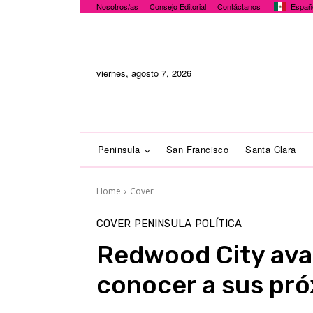
Nosotros/as
Consejo Editorial
Contáctanos
Españ
viernes, agosto 7, 2026
Peninsula
San Francisco
Santa Clara
Home
Cover
COVER
PENINSULA
POLÍTICA
Redwood City ava
conocer a sus pró