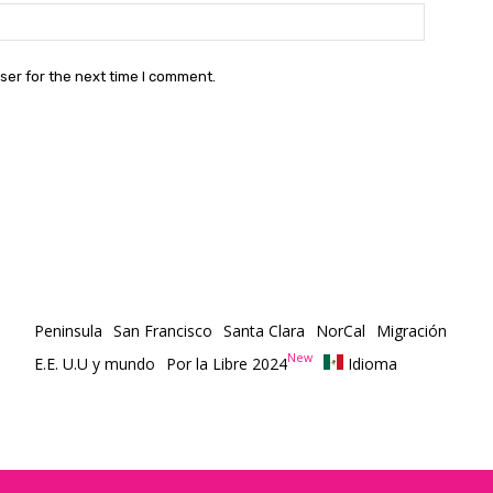
Website:
ser for the next time I comment.
Peninsula
San Francisco
Santa Clara
NorCal
Migración
New
E.E. U.U y mundo
Por la Libre 2024
Idioma