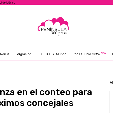
ol de México
New
NorCal
Migración
E.E. U.U Y Mundo
Por La Libre 2024
M
nza en el conteo para
ximos concejales