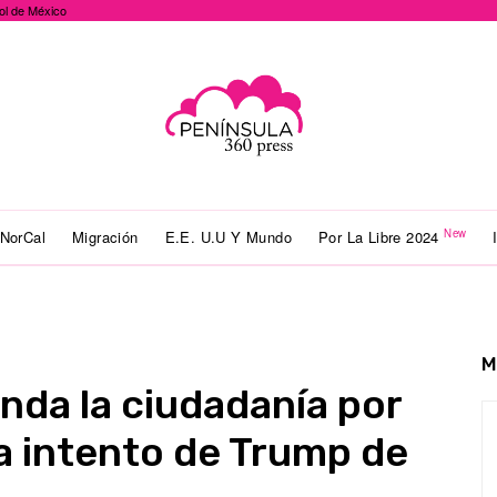
ol de México
New
NorCal
Migración
E.E. U.U Y Mundo
Por La Libre 2024
M
nda la ciudadanía por
a intento de Trump de