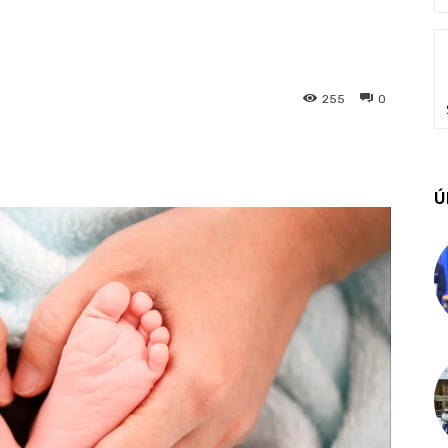
255
0
Ú