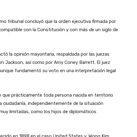
mo tribunal concluyó que la orden ejecutiva firmada por
compatible con la Constitución y con más de un siglo de
actó la opinión mayoritaria, respaldada por las juezas
n Jackson, así como por Amy Coney Barrett. El juez
 aunque fundamentó su voto en una interpretación legal
de que prácticamente toda persona nacida en territorio
 ciudadanía, independientemente de la situación
muy limitadas, como los hijos de diplomáticos
blecido en 1898 en el caso United States v. Wong Kim