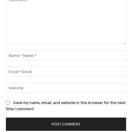
Comment:
Na
Na
Ema
Ema
Web
Save my name, email, and website in this browser for the next
time I comment.