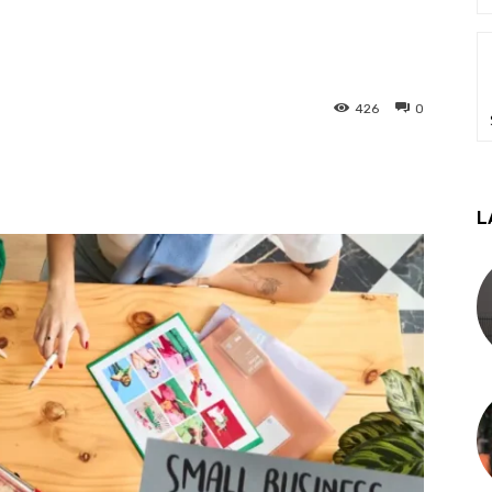
426
0
L