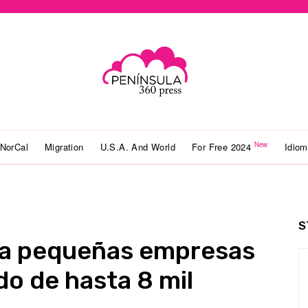
New
NorCal
Migration
U.S.A. And World
For Free 2024
Idio
S
 a pequeñas empresas
do de hasta 8 mil