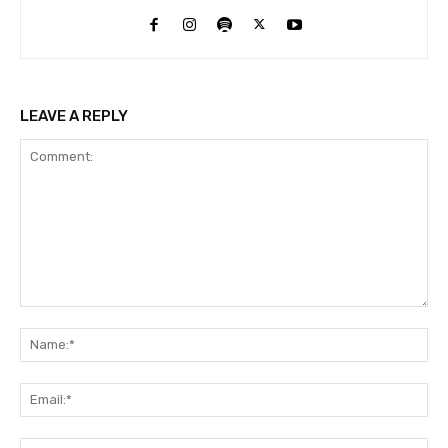
LEAVE A REPLY
Comment:
Na
Ema
Web