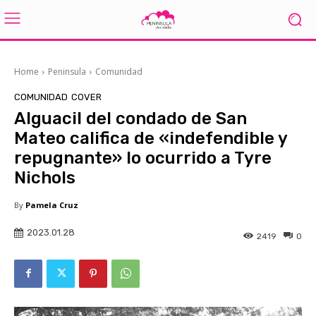
Home
Peninsula
Comunidad
COMUNIDAD
COVER
Alguacil del condado de San
Mateo califica de «indefendible y
repugnante» lo ocurrido a Tyre
Nichols
By
Pamela Cruz
2023.01.28
2419
0