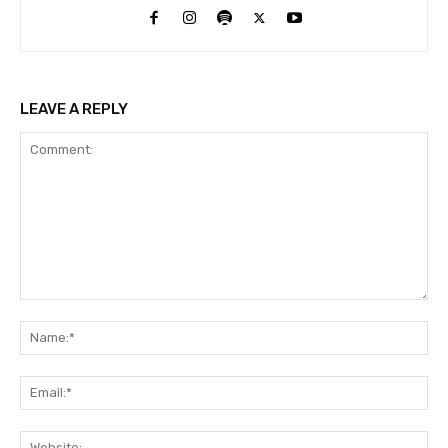
LEAVE A REPLY
Comment:
Na
Ema
Web