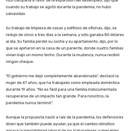
hizo campaña a favor de la expansión del desempleo, dijo que
cuando su trabajo se agotó durante la pandemia, no hubo
salvavidas.
Su trabajo de limpieza de casas y edificios de oficinas, dijo, se
redujo de cinco a tres días a la semana, y sólo ganaba 80 dólares
al día. Su familia perdió su coche y su apartamento, dijo, por lo
que se apiñaron en la casa de un pariente, donde cuatro familias
vivían bajo un mismo techo. Durante la mudanza, nunca recibió
ningún cheque.
“El gobierno me dejó completamente abandonada”, destacó la
mujer de 47 años, que ha trabajado como empleada doméstica
durante 19 años. “No es fácil para una familia indocumentada
recuperarse de un impacto tan grande. Para nosotros, la
pandemia nunca terminó”.
Aunque la propuesta nació a raíz de la pandemia, los defensores
dicen que también puede ayudar, ya que el cambio climático
agrava la inestabilidad laboral de los trabajadores vulnerables.