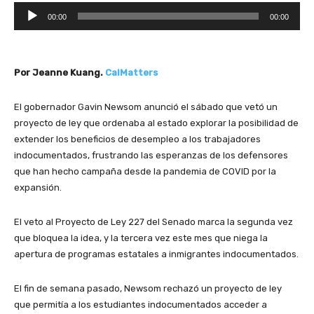
R
00:00
00:00
e
p
r
Por Jeanne Kuang.
CalMatters
o
d
u
El gobernador Gavin Newsom anunció el sábado que vetó un
c
proyecto de ley que ordenaba al estado explorar la posibilidad de
t
extender los beneficios de desempleo a los trabajadores
o
indocumentados, frustrando las esperanzas de los defensores
r
que han hecho campaña desde la pandemia de COVID por la
d
expansión.
e
a
El veto al Proyecto de Ley 227 del Senado marca la segunda vez
u
que bloquea la idea, y la tercera vez este mes que niega la
d
apertura de programas estatales a inmigrantes indocumentados.
i
o
El fin de semana pasado, Newsom rechazó un proyecto de ley
que permitía a los estudiantes indocumentados acceder a