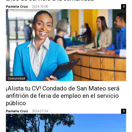
Pamela Cruz
-
2024.10.08
0
Comunidad
¡Alista tu CV! Condado de San Mateo será
anfitrión de feria de empleo en el servicio
público
Pamela Cruz
-
2024.07.24
0