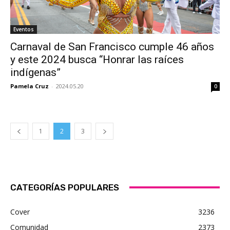
Eventos
Carnaval de San Francisco cumple 46 años
y este 2024 busca “Honrar las raíces
indígenas”
Pamela Cruz
-
2024.05.20
0
1
2
3
CATEGORÍAS POPULARES
Cover
3236
Comunidad
2373