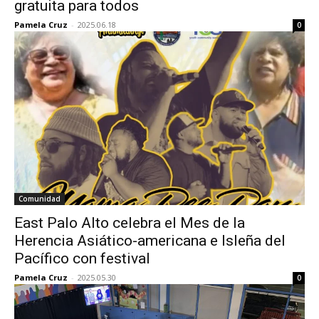
gratuita para todos
Pamela Cruz
-
2025.06.18
0
Comunidad
East Palo Alto celebra el Mes de la
Herencia Asiático-americana e Isleña del
Pacífico con festival
Pamela Cruz
-
2025.05.30
0