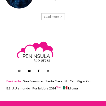
Load more
Peninsula
San Francisco
Santa Clara
NorCal
Migración
New
E.E. U.U y mundo
Por la Libre 2024
Idioma