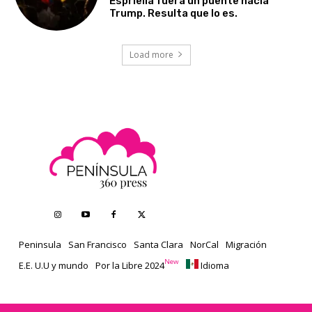
Espriella fuera un puente hacia
Trump. Resulta que lo es.
Load more
Peninsula
San Francisco
Santa Clara
NorCal
Migración
New
E.E. U.U y mundo
Por la Libre 2024
Idioma