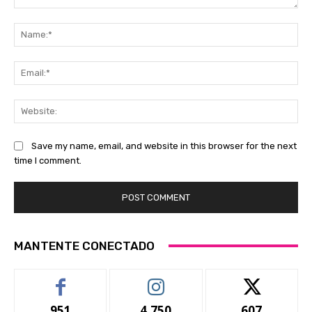
Comment:
Na
Ema
Web
Save my name, email, and website in this browser for the next
time I comment.
MANTENTE CONECTADO
951
4,750
607