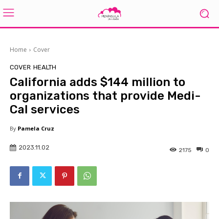
Home
Cover
COVER
HEALTH
California adds $144 million to
organizations that provide Medi-
Cal services
By
Pamela Cruz
2023.11.02
2175
0