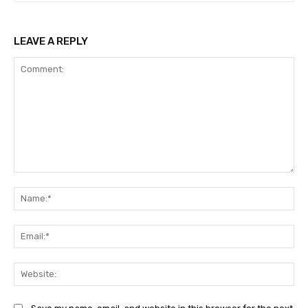
LEAVE A REPLY
Comment:
Na
Ema
Web